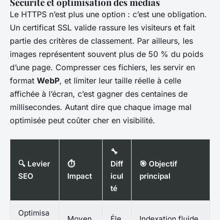
Sécurité et optimisation des médias
Le HTTPS n’est plus une option : c’est une obligation.
Un certificat SSL valide rassure les visiteurs et fait
partie des critères de classement. Par ailleurs, les
images représentent souvent plus de 50 % du poids
d’une page. Compresser ces fichiers, les servir en
format
WebP
, et limiter leur taille réelle à celle
affichée à l’écran, c’est gagner des centaines de
millisecondes. Autant dire que chaque image mal
optimisée peut coûter cher en visibilité.
🔧
🔍 Levier
⏱️
Diff
🎯 Objectif
SEO
Impact
icul
principal
té
Optimisa
Moyen
Éle
Indexation fluide,