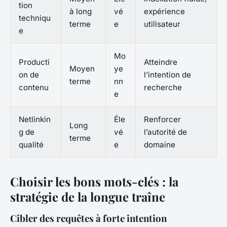
tion
à long
vé
expérience
techniqu
terme
e
utilisateur
e
Mo
Producti
Atteindre
Moyen
ye
on de
l’intention de
terme
nn
contenu
recherche
e
Netlinkin
Éle
Renforcer
Long
g de
vé
l’autorité de
terme
qualité
e
domaine
Choisir les bons mots-clés : la
stratégie de la longue traîne
Cibler des requêtes à forte intention