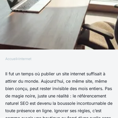
Accueil
›
Internet
INTERNET
Top stratégies pour booster
Il fut un temps où publier un site internet suffisait à
attirer du monde. Aujourd’hui, ce même site, même
votre SEO et attirer des
bien conçu, peut rester invisible des mois entiers. Pas
visiteurs ciblés
de magie noire, juste une réalité : le référencement
naturel SEO est devenu la boussole incontournable de
Franceline
•
20/04/2026 20:29
•
8 min de lecture
toute présence en ligne. Ignorer ses règles, c’est