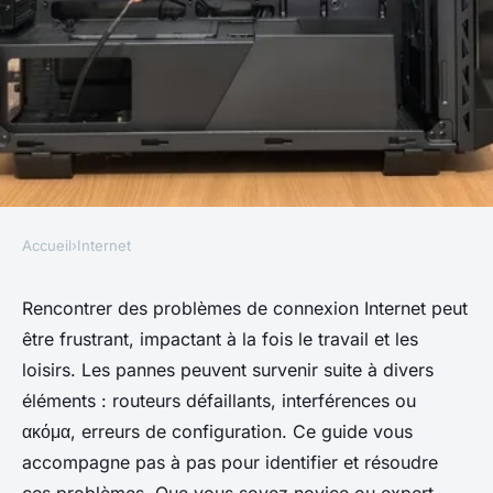
Accueil
›
Internet
INTERNET
Comment résoudre des
Rencontrer des problèmes de connexion Internet peut
être frustrant, impactant à la fois le travail et les
problèmes de connexion
loisirs. Les pannes peuvent survenir suite à divers
Internet ?
éléments : routeurs défaillants, interférences ou
ακόμα, erreurs de configuration. Ce guide vous
Lucas
•
9 octobre 2024
•
7 min de lecture
accompagne pas à pas pour identifier et résoudre