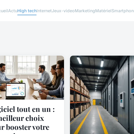
ueil
Actu
High tech
Internet
Jeux-video
Marketing
Matériel
Smartphon
iciel tout en un :
meilleur choix
r booster votre