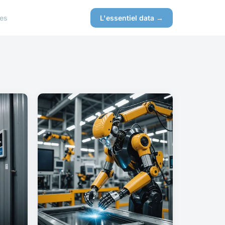
es
L'essentiel data →