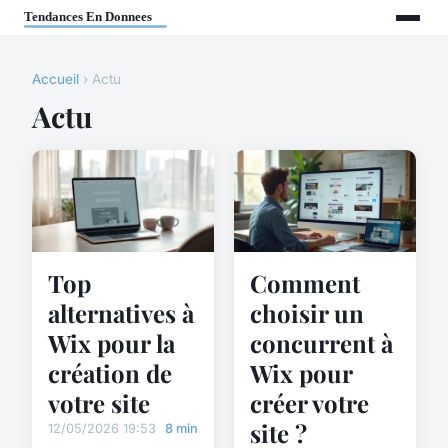
Accueil
› Actu
Actu
Top
Comment
alternatives à
choisir un
Wix pour la
concurrent à
création de
Wix pour
votre site
créer votre
site ?
12/05/2026 19:53
8 min