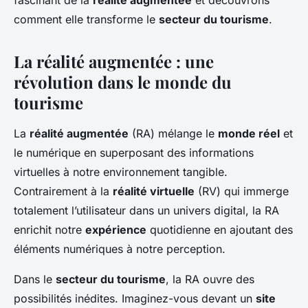
fascinant de la
réalité augmentée
et découvrons
Lucas
•
17 septembre 2024
•
7 min de lecture
comment elle transforme le
secteur du tourisme
.
La réalité augmentée : une
révolution dans le monde du
tourisme
La
réalité augmentée
(RA) mélange le
monde réel
et
le numérique en superposant des informations
virtuelles à notre environnement tangible.
Contrairement à la
réalité virtuelle
(RV) qui immerge
totalement l’utilisateur dans un univers digital, la RA
enrichit notre
expérience
quotidienne en ajoutant des
éléments numériques à notre perception.
Dans le
secteur du tourisme
, la RA ouvre des
possibilités inédites. Imaginez-vous devant un
site