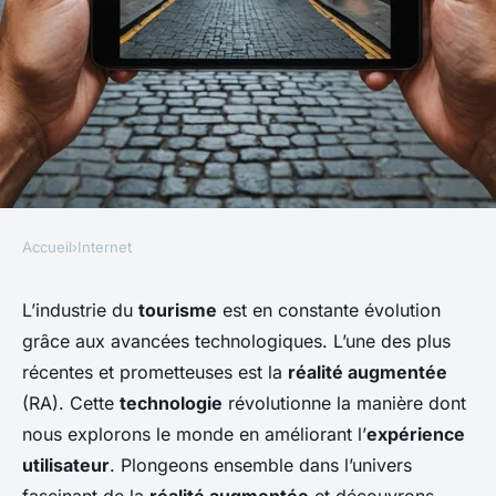
Accueil
›
Internet
INTERNET
Comment les technologies de
L’industrie du
tourisme
est en constante évolution
grâce aux avancées technologiques. L’une des plus
réalité augmentée peuvent-
récentes et prometteuses est la
réalité augmentée
elles améliorer l'expérience
(RA). Cette
technologie
révolutionne la manière dont
utilisateur dans le secteur du
nous explorons le monde en améliorant l’
expérience
tourisme ?
utilisateur
. Plongeons ensemble dans l’univers