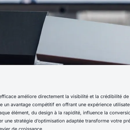
sence en ligne avec
efficace améliore directement la visibilité et la crédibilité de
rée un avantage compétitif en offrant une expérience utilisate
cace
ue élément, du design à la rapidité, influence la conversio
er une stratégie d’optimisation adaptée transforme votre pr
levier de croissance.