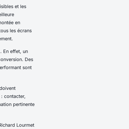
isibles et les
illeure
 montée en
tous les écrans
ement.
. En effet, un
 conversion. Des
performant sont
 doivent
 : contacter,
ation pertinente
 Richard Lourmet