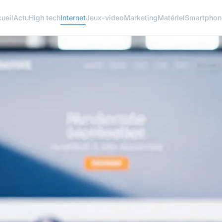
ueil
Actu
High tech
Internet
Jeux-video
Marketing
Matériel
Smartphon