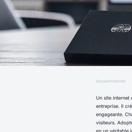
Accueil
›
Internet
INTERNET
Optimisez votre pré
Un site internet 
entreprise. Il c
un site internet effi
engageante. Chaq
visiteurs. Adopt
en un véritable 