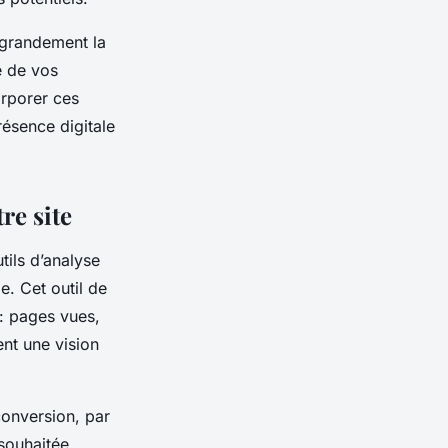
 grandement la
é de vos
orporer ces
ésence digitale
re site
tils d’analyse
. Cet outil de
: pages vues,
ent une vision
conversion, par
souhaitée,