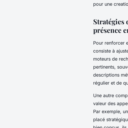
pour une creatio
Stratégies
présence e
Pour renforcer e
consiste à ajuste
moteurs de rech
pertinents, souv
descriptions mét
régulier et de q
Une autre compos
valeur des appels
Par exemple, un
placé stratégiq
bien conçus, ils 