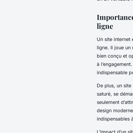
Lucas
•
3 octobre 2025
•
6 min de lecture
Importance 
ligne
Un site internet
ligne. Il joue un 
bien conçu et op
à l’engagement. 
indispensable p
De plus, un site
saturé, se déma
seulement d’attir
design moderne,
indispensables 
L’impact d’un si