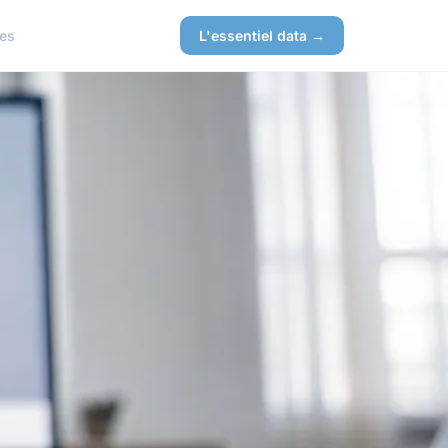
es
L'essentiel data →