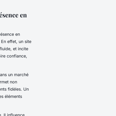
résence en
présence en
 En effet, un site
uide, et incite
ire confiance,
 Dans un marché
ermet non
ents fidèles. Un
es éléments
 Il influence