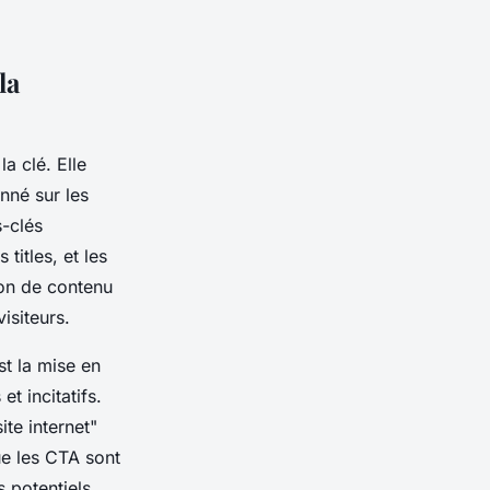
la
a clé. Elle
onné sur les
-clés
titles, et les
ion de contenu
isiteurs.
st la mise en
et incitatifs.
te internet"
ue les CTA sont
s potentiels.