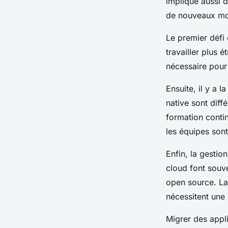
implique aussi 
de nouveaux m
Le premier défi 
travailler plus 
nécessaire pour 
Ensuite, il y a 
native
sont diff
formation conti
les équipes sont
Enfin, la
gestion
cloud
font souve
open source
. L
nécessitent une a
Migrer des
appl