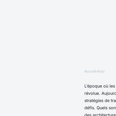
Accueil
›
Actu
ACTU
Quels sont les défis
L’époque où les 
révolue. Aujourd
des applications leg
stratégies de t
défis. Quels so
des
architectur