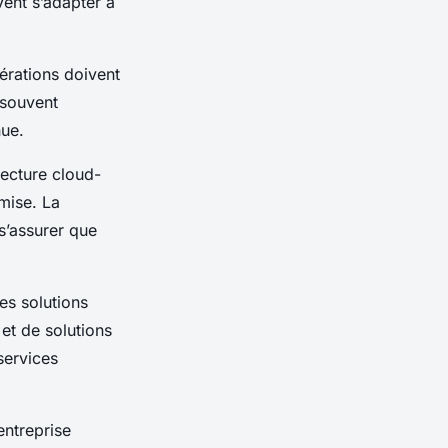
ent s’adapter à
érations doivent
 souvent
nue.
tecture
cloud-
mise. La
s’assurer que
es solutions
et de solutions
services
entreprise