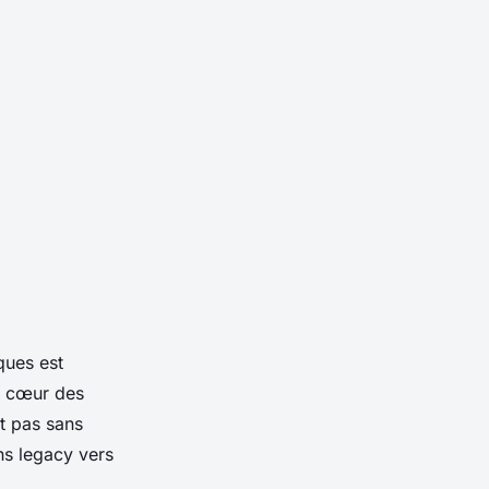
ques est
u cœur des
t pas sans
ns legacy
vers