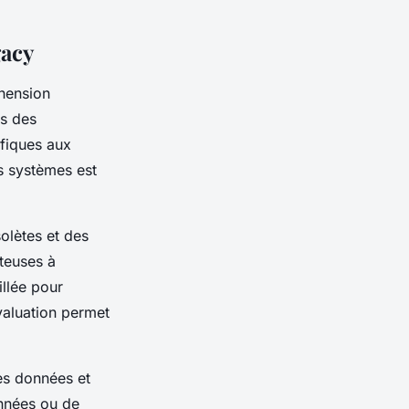
gacy
hension
is des
ifiques aux
es
systèmes
est
olètes et des
ûteuses à
illée pour
valuation permet
es
données
et
nnées
ou de