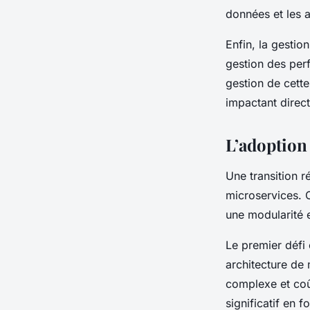
données
et les
a
Enfin, la gestio
gestion des per
gestion de cette
impactant direct
L’adoption
Une transition r
microservices
. 
une modularité e
Le premier défi 
architecture de
complexe et coû
significatif en f