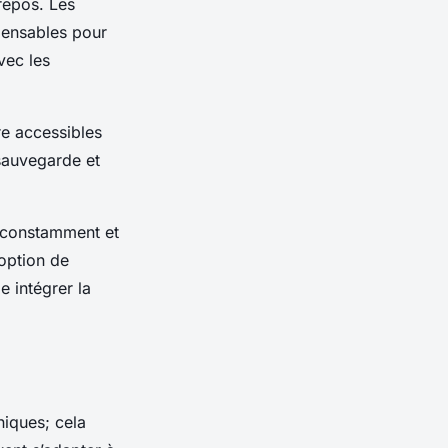
 repos. Les
spensables pour
vec les
re accessibles
 sauvegarde et
t constamment et
doption de
 intégrer la
niques; cela