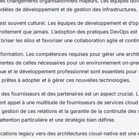
des changements organisationnels majeurs. Les équipes doiv
odèles de
développement
et de
gestion
des
infrastructures
.
est souvent culturel. Les équipes de
développement
et d’op
étroitement que jamais. L’adoption des pratiques
DevOps
est
briser les silos et favoriser une collaboration agile et conti
la formation. Les compétences requises pour gérer une archi
érentes de celles nécessaires pour un environnement on-pre
nue et le développement professionnel sont essentiels pour 
 prêtes à adopter et à gérer ces nouvelles technologies.
des fournisseurs et des partenaires est un aspect crucial. L
nt appel à une multitude de fournisseurs de
services cloud
a gestion de ces relations et la garantie de la continuité des
ttention particulière et une stratégie bien définie.
ications legacy
vers des
architectures cloud-native
est une 