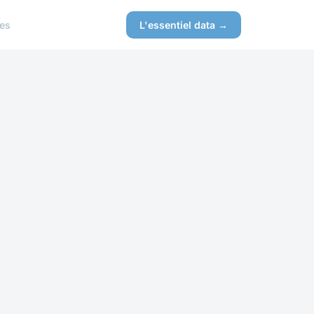
es
L'essentiel data →