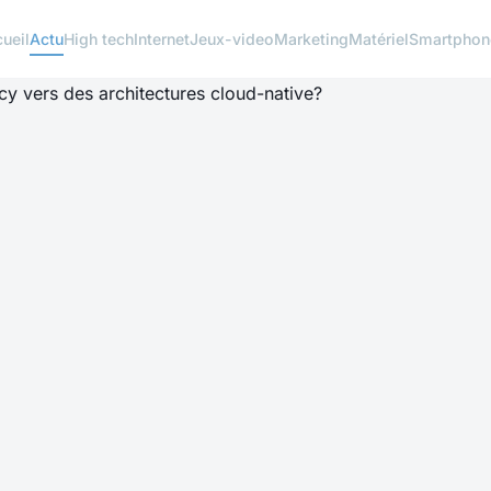
ueil
Actu
High tech
Internet
Jeux-video
Marketing
Matériel
Smartphon