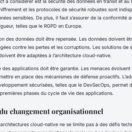
ct à considérer est la
sécurité
des
données
en transit et au
iffrement et les protocoles de sécurité robustes sont indi
nnées
sensibles. De plus, il faut s’assurer de la conformité a
igueur, telles que le RGPD en Europe.
on
des
données
doit être repensée. Les
données
doivent êt
gées contre les pertes et les corruptions. Les solutions de
doivent être adaptées à l’architecture
cloud-native
.
é
des
applications
doit être garantie. Les menaces évoluen
e mettre en place des mécanismes de défense proactifs. L’a
veloppement
sécurisées, telles que le DevSecOps, permet de
 premières phases du cycle de vie des
applications
.
 du changement organisationnel
s
architectures cloud-native
ne se limite pas à des défis tech