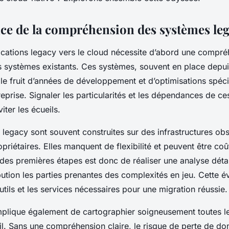
-native?
ce de la compréhension des systèmes le
ications legacy
vers le
cloud
nécessite d’abord une compré
 systèmes existants. Ces systèmes, souvent en place depu
le fruit d’années de
développement
et d’optimisations spéc
reprise.
Signaler
les particularités et les dépendances de c
iter les écueils.
s legacy
sont souvent construites sur des infrastructures obs
priétaires. Elles manquent de flexibilité et peuvent être co
 des premières étapes est donc de réaliser une analyse déta
bution
les parties prenantes des complexités en jeu. Cette é
utils
et les
services
nécessaires pour une migration réussie.
plique également de cartographier soigneusement toutes l
ail. Sans une compréhension claire, le risque de perte de
do