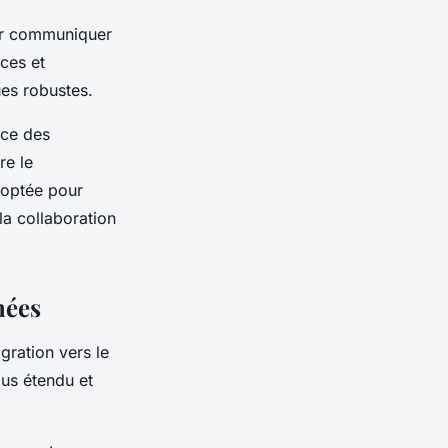
ir communiquer
ces et
ues robustes.
ace des
re le
doptée pour
 la collaboration
nées
gration vers le
us étendu et