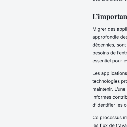
architectures cloud
L’importan
Lucas
•
18 septembre 2024
•
6 min de lecture
Migrer des
appl
approfondie des
décennies, sont 
besoins de l’ent
essentiel pour év
Les
application
technologies pro
maintenir. L’une
informes contri
d’identifier les
o
Ce processus im
les flux de trav