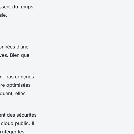
issent du temps
sie.
onnées
d’une
ives. Bien que
nt pas conçues
tre optimisées
quent, elles
ent des
sécurités
t
cloud
public. Il
rotéger les