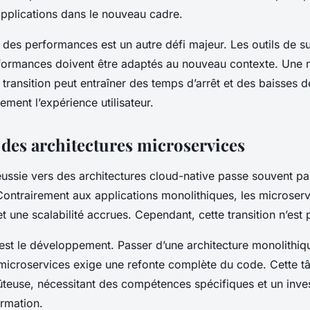
pplications
dans le nouveau cadre.
n des performances est un autre défi majeur. Les
outils
de su
formances doivent être adaptés au nouveau contexte. Une
 transition peut entraîner des temps d’arrêt et des baisses
ement l’expérience utilisateur.
 des architectures microservices
éussie vers des
architectures cloud-native
passe souvent par
Contrairement aux
applications
monolithiques, les
microserv
t une scalabilité accrues. Cependant, cette transition n’est 
est le
développement
. Passer d’une architecture monolithiq
microservices
exige une refonte complète du code. Cette tâ
teuse, nécessitant des compétences spécifiques et un inve
ormation.