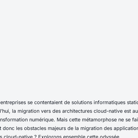
 de la migration
entreprises se contentaient de solutions informatiques stati
’hui, la
migration vers des architectures cloud-native
est a
acy vers des
ransformation numérique. Mais cette métamorphose ne se fai
nt donc les obstacles majeurs de la migration des
applicatio
es cloud-native
? Explorons ensemble cette odyssée.