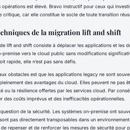
s opérations est élevé.
Bravo instructif
pour ceux qui invest
critique, car elle constitue le socle de toute transition réus
echniques de la migration lift and shift
 de
lift and shift
consiste à déplacer les
applications
et les
d
n-premise vers le
cloud public
sans modifications significat
it rapide, elle n’est pas sans défis.
paux obstacles est que les
applications legacy
ne sont souve
 pleinement des avantages du
cloud
. Elles peuvent ne pas ê
té ou la résilience offertes par les
services cloud
. Par consé
r des coûts imprévus et des inefficacités opérationnelles.
a question de la
sécurité
. Les
systèmes
on-premise ont souv
 sont pas directement transposables dans un environnemen
l de repenser et de renforcer les mesures de
sécurité
pour p