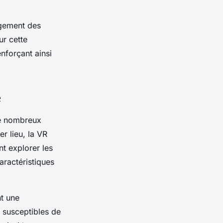
agement des
ur cette
nforçant ainsi
e
e nombreux
r lieu, la VR
nt explorer les
aractéristiques
nt une
 susceptibles de