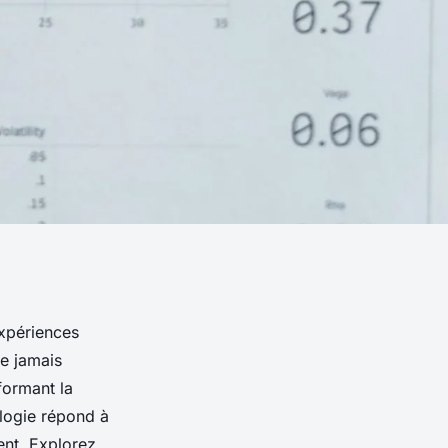
expériences
e jamais
formant la
ologie répond à
nt. Explorez