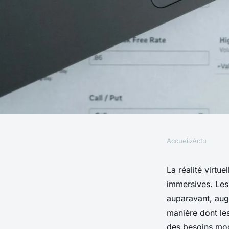
Accueil
›
Actu
ACTU
L'Impact de la Réalit
La réalité virt
immersives. Les
E-commerce
auparavant, augm
manière dont les
des besoins mod