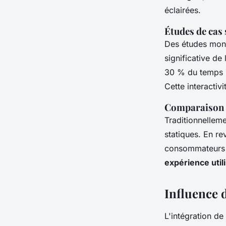
éclairées.
Études de cas 
Des études mont
significative d
30 % du temps pa
Cette interactivi
Comparaison e
Traditionnellem
statiques. En r
consommateurs so
expérience util
Influence d
L'intégration de