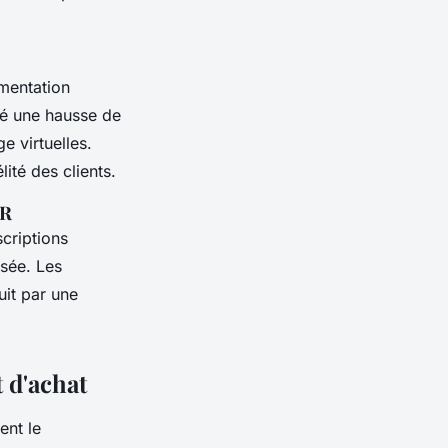
gmentation
vé une hausse de
e virtuelles.
lité des clients.
VR
criptions
isée. Les
uit par une
t d'achat
nt le