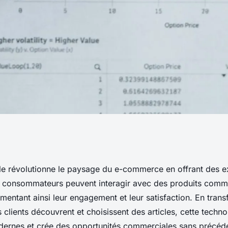
é Virtuelle sur le
uelle révolutionne le paysage du e-commerce en offrant des 
 consommateurs peuvent interagir avec des produits comm
entant ainsi leur engagement et leur satisfaction. En trans
 clients découvrent et choisissent des articles, cette techn
ernes et crée des opportunités commerciales sans précéde