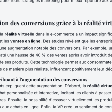
dapter leurs stratégies marketing pour mieux répondre aux a
n des conversions grâce à la réalité virt
 la
réalité virtuelle
dans le e-commerce a un impact significa
t les
ventes en ligne
. Des études révèlent que les entreprise
 une augmentation notable des conversions. Par exemple, 
até une hausse de 40 % des ventes après avoir introduit des
e ses produits. Cette technologie permet aux consommateu
s de manière plus réaliste, influençant positivement leur déc
ribuant à l'augmentation des conversions
nts expliquent cette augmentation. D'abord, la
réalité virtue
at personnalisée et interactive, incitant les clients à passe
es. Ensuite, la possibilité d'essayer virtuellement les produi
es aux achats en ligne. Enfin, la VR crée un sentiment de con