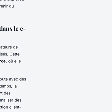
venir du
 dans le e-
sateurs de
isés. Cette
rce
, où elle
ébuté avec des
temps, la
nt des
naliser des
tion client-