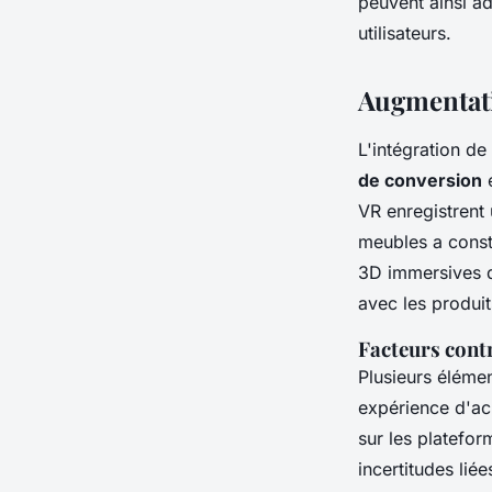
peuvent ainsi a
utilisateurs.
Augmentatio
L'intégration de
de conversion
e
VR enregistrent
meubles a const
3D immersives d
avec les produit
Facteurs cont
Plusieurs éléme
expérience d'ach
sur les plateform
incertitudes lié