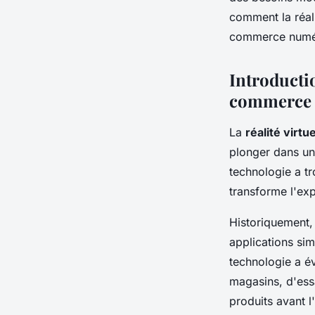
Lucas
•
9 octobre 2024
•
8 min de lecture
comment la réali
commerce numé
Introductio
commerce
La
réalité virtue
plonger dans un
technologie a t
transforme l'exp
Historiquement, 
applications sim
technologie a é
magasins, d'ess
produits avant l