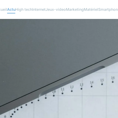
ueil
Actu
High tech
Internet
Jeux-video
Marketing
Matériel
Smartphon