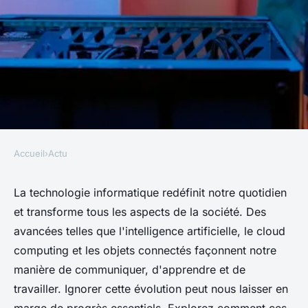
Accueil
›
Actu
ACTU
Comment la technologie
La technologie informatique redéfinit notre quotidien
et transforme tous les aspects de la société. Des
informatique transforme la
avancées telles que l'intelligence artificielle, le cloud
société que vous ne pouvez pas
computing et les objets connectés façonnent notre
ignorer
manière de communiquer, d'apprendre et de
travailler. Ignorer cette évolution peut nous laisser en
Lucas
•
9 octobre 2024
•
10 min de lecture