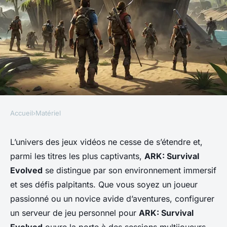
Accueil
›
Matériel
MATÉRIEL
Comment configurer un
L’univers des jeux vidéos ne cesse de s’étendre et,
parmi les titres les plus captivants,
ARK: Survival
serveur de jeu ARK: Survival
Evolved
se distingue par son environnement immersif
Evolved pour des sessions
et ses défis palpitants. Que vous soyez un joueur
multijoueurs?
passionné ou un novice avide d’aventures, configurer
un serveur de jeu personnel pour
ARK: Survival
Lucas
•
18 septembre 2024
•
8 min de lecture