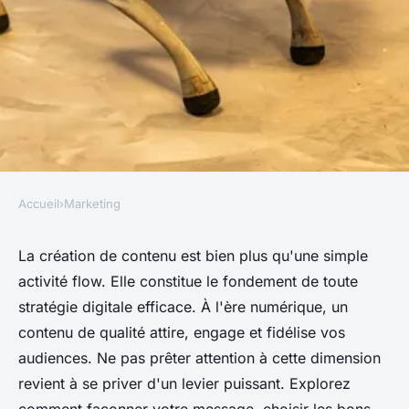
Accueil
›
Marketing
MARKETING
Création de contenu : pilier de
La création de contenu est bien plus qu'une simple
activité flow. Elle constitue le fondement de toute
la stratégie digitale
stratégie digitale efficace. À l'ère numérique, un
contenu de qualité attire, engage et fidélise vos
Lucas
•
9 octobre 2024
•
8 min de lecture
audiences. Ne pas prêter attention à cette dimension
revient à se priver d'un levier puissant. Explorez