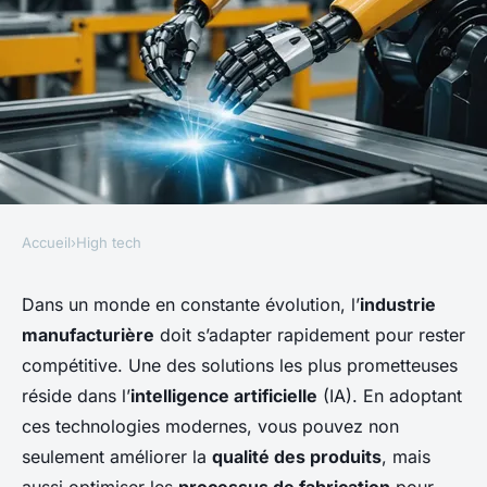
Accueil
›
High tech
HIGH TECH
Comment utiliser les
Dans un monde en constante évolution, l’
industrie
manufacturière
doit s’adapter rapidement pour rester
technologies de l'IA pour
compétitive. Une des solutions les plus prometteuses
l'optimisation des processus
réside dans l’
intelligence artificielle
(IA). En adoptant
de fabrication?
ces technologies modernes, vous pouvez non
seulement améliorer la
qualité des produits
, mais
Lucas
•
18 septembre 2024
•
4 min de lecture