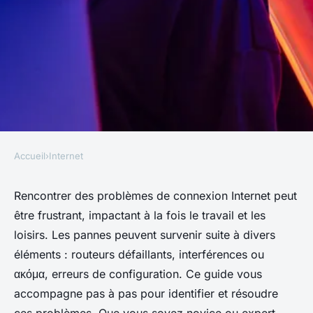
Accueil
›
Internet
INTERNET
Comment résoudre des
Rencontrer des problèmes de connexion Internet peut
être frustrant, impactant à la fois le travail et les
problèmes de connexion
loisirs. Les pannes peuvent survenir suite à divers
Internet ?
éléments : routeurs défaillants, interférences ou
ακόμα, erreurs de configuration. Ce guide vous
Lucas
•
9 octobre 2024
•
7 min de lecture
accompagne pas à pas pour identifier et résoudre