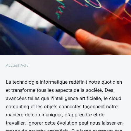
Accueil
›
Actu
ACTU
Comment la technologie
La technologie informatique redéfinit notre quotidien
et transforme tous les aspects de la société. Des
informatique transforme la
avancées telles que l'intelligence artificielle, le cloud
société que vous ne pouvez pas
computing et les objets connectés façonnent notre
ignorer
manière de communiquer, d'apprendre et de
travailler. Ignorer cette évolution peut nous laisser en
Lucas
•
9 octobre 2024
•
10 min de lecture