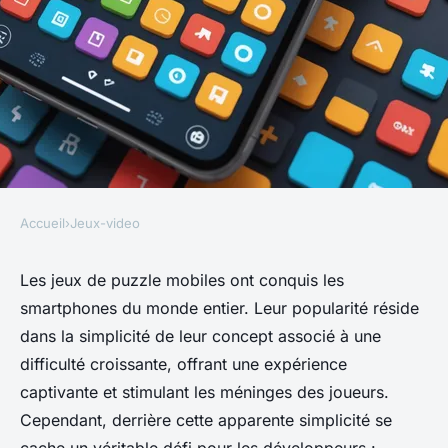
Accueil
›
Jeux-video
JEUX-VIDEO
Comment analyser les
Les jeux de puzzle mobiles ont conquis les
smartphones du monde entier. Leur popularité réside
données de jeu pour améliorer
dans la simplicité de leur concept associé à une
l'expérience utilisateur dans
difficulté croissante, offrant une expérience
un jeu de puzzle mobile?
captivante et stimulant les méninges des joueurs.
Cependant, derrière cette apparente simplicité se
Lucas
•
18 septembre 2024
•
7 min de lecture